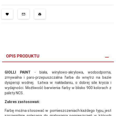
OPIS PRODUKTU
GIOLLI PAINT
- biała, winylowo-akrylowa, wodoodporna,
zmywalna i paro-przepuszczalna farba do wnętrz na bazie
dyspersji wodnej. Łatwa w nakładaniu, o dobrej sile krycia i
wydajności. Możliwość barwienia farby w blisko 900 kolorach z
palety NCS.
Zakres zastosowań:
Farbę można stosować w pomieszczeniach każdego typu, jest
szczególnie polecana do malowania pomieszczeń w których