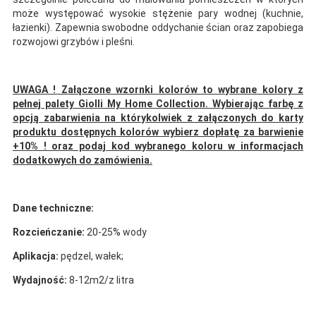
może występować wysokie stężenie pary wodnej (kuchnie,
łazienki). Zapewnia swobodne oddychanie ścian oraz zapobiega
rozwojowi grzybów i pleśni.
UWAGA ! Załączone wzornki kolorów to wybrane kolory z
pełnej palety Giolli My Home Collection. Wybierając farbę z
opcją zabarwienia na którykolwiek z załączonych do karty
produktu dostępnych kolorów wybierz dopłatę za barwienie
+10% ! oraz podaj kod wybranego koloru w informacjach
dodatkowych do zamówienia.
Dane techniczne:
Rozcieńczanie:
20-25% wody
Aplikacja:
pędzel, wałek;
Wydajność:
8-12m2/z litra