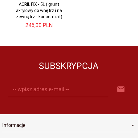
ACRIL FIX - 5L ( grunt
akrylowy do wnętrz i na
zewnątrz - koncentrat)
246,
00
PLN
SUBSKRYPCJA
-- wpisz adres e-mail --
Informacje